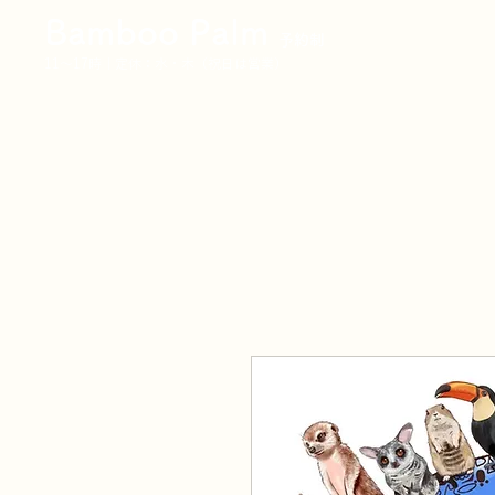
Bamboo Palm
予約制
11〜17時｜定休：水・木（祝日は営業）