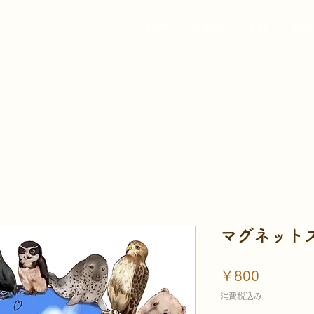
TOP
ご案内
予約
会社
マグネット
価
￥800
格
消費税込み