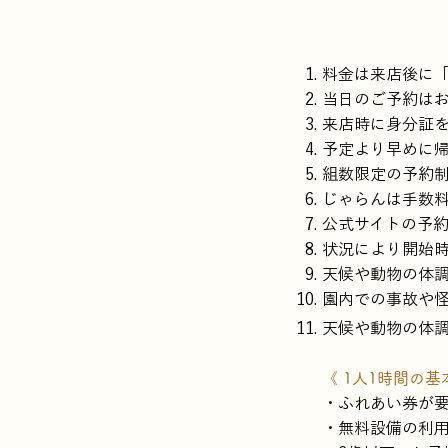
料金は来店後に
当日のご予約は
来店時に身分証
予定より早めに
組数限定の予約
じゃらんは手数
​公式サイトの予
​状況により開始
天候や動物の体
園内での事故や
天候や動物の体
《 1人1時間の
・ふれあい券が
・無料設備の利