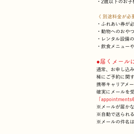
・2歳以下のお子
《 別途料金が必
・ふれあい券が
・動物へのおや
・レンタル設備
・飲食メニュー
●届くメール
通常、お申し込み
稀にご予約に関
携帯キャリアメー
確実にメールを
「
appointments
※メールが届か
※自動で送られ
※メールの件名