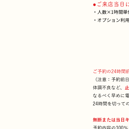
●ご来店当日
・人数×
1時間単
・オプション利
ご予約の24時間
（注意：予約前日
体調不良など、
なるべく早めに
24時間を切って
無断または当日
予約内容の100