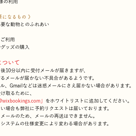
様の利用
要になるもの 》
必要な動物とのふれあい
つ
のご利用
やグッズの購入
について
後10分以内に受付​メールが届きますが、
するメールが届かない不具合があるようです。
ル、Gmailなどは迷惑メールにさえ届かない場合があります。
受け取るために、
@wixbookings.com
」
をホワイトリストに追加してください。
ない場合も弊社に予約リクエストは届いております。
るメールのため、メールの再送はできません。
はシステムの仕様変更により変わる場合があります。