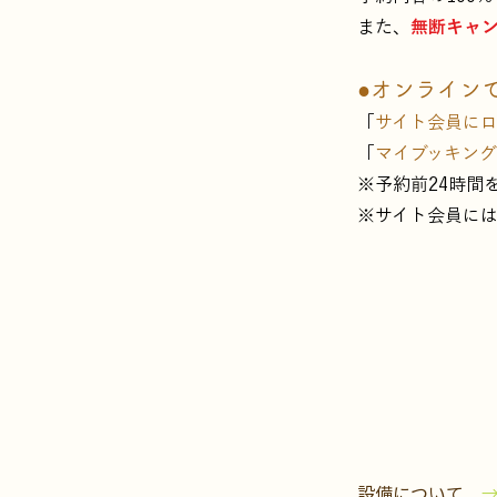
​また、
無断キャ
●オンライン
「
サイト会員に
​「
マイブッキング
※予約前24時間
※サイト会員に
設備について