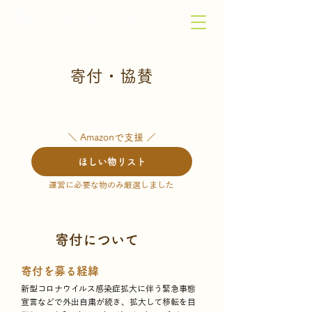
Bamboo Palm
予約制
11〜17時｜定休：水・木（祝日は営業）
寄付・協賛
＼ Amazonで支援 ／
ほしい物リスト
運営に必要な物のみ厳選しました
寄付について
寄付を募る経緯
新型コロナウイルス感染症拡大に伴う緊急事態
宣言などで外出自粛が続き、拡大して移転を目