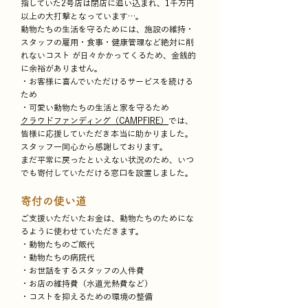
指していた2号店は閉店に追い込まれ、1千万円
以上の大打撃となっています…。
動物たちの生活を守るためには、施設の維持・
スタッフの雇用・食事・健康管理など絶対に削
れないコスト が日々かかってくるため、金銭的
に余裕がありません。
・お客様に喜んでいただけるサービスを続ける
ため
・可愛い動物たちの生活と家を守るため
クラウドファンディング（
CAMPFIRE）
では、
皆様に応援していただき本当に助かりました。
スタッフ一同心から感謝しております。
まだ平常に戻ったといえない状況のため、いつ
でも寄付していただける窓口を設置しました。
寄付の使い道
ご支援いただいたお金は、動物たちのためにな
るように使わせていただきます。
・動物たちのご飯代
・動物たちの病院代
・お世話をするスタッフの人件費
・お店の維持費（水道光熱費など）
・コストを抑えるための環境の整備