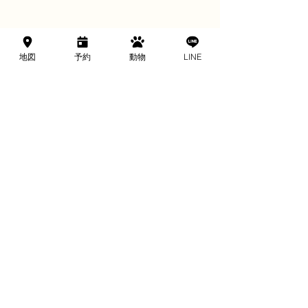
＼ 予約制のお店です ／
地図
予約
動物
LINE
来店予約する
当日予約はお電話で
049-257-4921
川越市の予約制ふれあい動物園
Bamboo Palm
バンブーパーム 予約制
〒350-1171 埼玉県川越市池辺478-2
電話番号