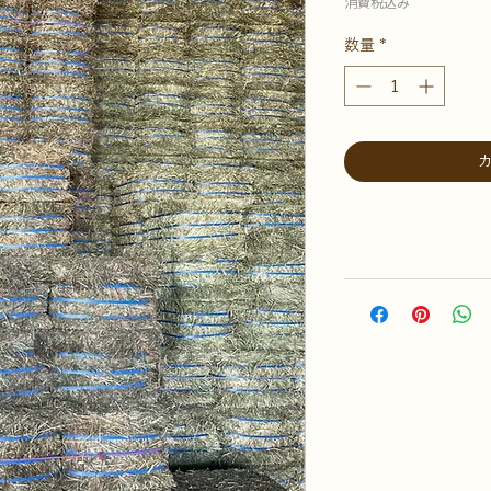
格
消費税込み
数量
*