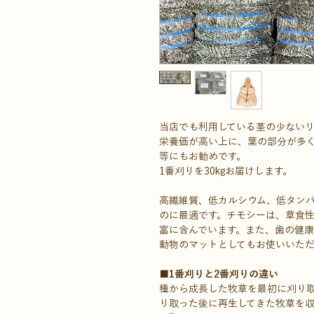
当店でも利用している茎の少ない
栄養価が高い上に、葉の部分が多
等にもお勧めです。
1番刈りを30kgお届けします。
高繊維質、低カルシウム、低タン
のに最適です。チモシーは、草食
富に含んでいます。また、歯の健
動物のマットとしてもお使いいただ
■1番刈りと2番刈りの違い
種から成長した牧草を最初に刈り取
り取った後に再生してきた牧草を収