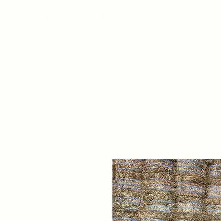
Bamboo Palm
予約制
11〜17時｜定休：水・木（祝日は営業）