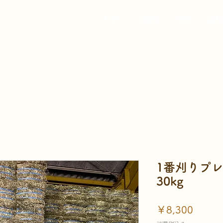
TOP
ご案内
予約
会社
1番刈りプ
30kg
価
￥8,300