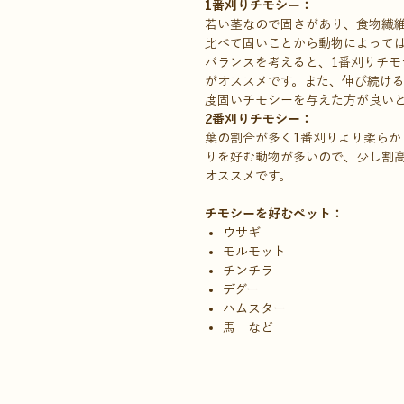
1番刈りチモシー：
若い茎なので固さがあり、食物繊維
比べて固いことから動物によって
バランスを考えると、1番刈りチモ
がオススメです。また、伸び続け
度固いチモシーを与えた方が良い
2番刈りチモシー：
葉の割合が多く1番刈りより柔らか
りを好む動物が多いので、少し割高
オススメです。
チモシーを好むペット：
ウサギ
モルモット
チンチラ
デグー
ハムスター
馬 など